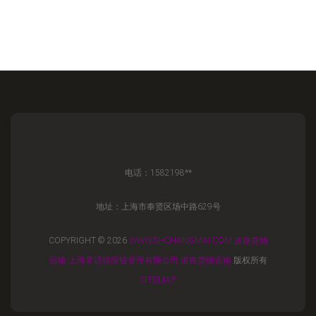
电话：1582198**
地址：上海市奉贤区场中路629号
COPYRIGHT © 2026
WWW.SHCHANGMAI.COM
道路货物
运输
上海常迈供应链管理有限公司
道路货物运输
版权所有
SITEMAP