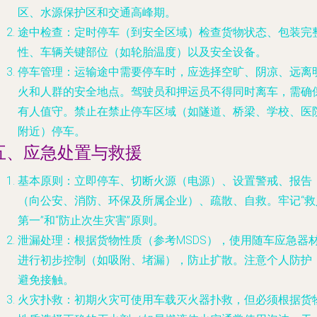
区、水源保护区和交通高峰期。
途中检查
：定时停车（到安全区域）检查货物状态、包装完
性、车辆关键部位（如轮胎温度）以及安全设备。
停车管理
：运输途中需要停车时，应选择空旷、阴凉、远离
火和人群的安全地点。驾驶员和押运员不得同时离车，需确
有人值守。禁止在禁止停车区域（如隧道、桥梁、学校、医
附近）停车。
五、应急处置与救援
基本原则
：立即停车、切断火源（电源）、设置警戒、报告
（向公安、消防、环保及所属企业）、疏散、自救。牢记“救
第一”和“防止次生灾害”原则。
泄漏处理
：根据货物性质（参考MSDS），使用随车应急器
进行初步控制（如吸附、堵漏），防止扩散。注意个人防护
避免接触。
火灾扑救
：初期火灾可使用车载灭火器扑救，但必须根据货