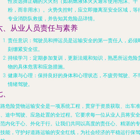
性质选择正确的灭火剂（如易燃液体火灾通常使用泡沫、干
粉，而非用水）。火势失控时，应立即撤离至安全区域，等
专业消防队救援，并告知其危险品详情。
六、从业人员责任与素养
责任意识
：驾驶员和押运员是运输安全的第一责任人，必须
刻绷紧安全弦。
持续学习
：定期参加复训，更新法规和知识，熟悉所运危险
物的具体危害和应急措施。
健康与心理
：保持良好的身体和心理状态，不疲劳驾驶、不
情绪驾驶。
七、
道路危险货物运输安全是一项系统工程，贯穿于资质获取、出车
备、途中驾驶、应急处置的全过程。它要求每一位从业人员将安
规范内化于心、外化于行。让我们共同以高度的责任心、精湛的
业技能，守护好道路运输的安全红线，为社会经济的平稳运行保